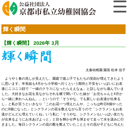
輝く瞬間
【輝く瞬間】 2026年 3月
太秦幼稚園 園長 松本 佳子
ようやく春の兆しが見えだし、園庭で遊ぶ子でもたちの笑顔が増えてきたよう
に思います。年長組も4月から小学校へ行くという期待と不安をいっぱいにお友
達にニコニコ顔で「一緒のクラスになったらええなぁ」と話しながら遊んでいま
した。大好きなお花を見ながらそれを横で聞いていた妹が「お兄ちゃんと4月か
ら一緒に来れへんねん。」というので「そうやな、でも新しいお友達が出来る
し」と私が言うといきなり「このお花一つ増えたんや、こっちは昨日6個やった
のに8個になった」とシクラメンの花を数えながら言うので「シクラメンもお友
達がどんどん増えていくね」いう私に「そうやな、シクラメンもいっぱい友だち
が出来るようにお水あげよっと」と目を輝かせ声も弾ませて走って水を汲みに行
きました。毎日シクラメンの花の数を数えていたこととその花が子どもに与えた