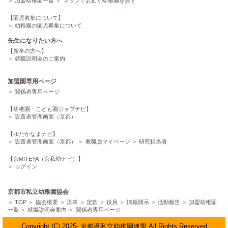
加盟幼稚園一覧
マップでお近く幼稚園を探す
【園児募集について】
幼稚園の園児募集について
先生になりたい方へ
【新卒の方へ】
就職説明会のご案内
加盟園専用ページ
関係者専用ページ
【幼稚園・こども園ジョブナビ】
設置者管理画面（京都）
【ゆたかなまナビ】
設置者管理画面（京都）
教職員マイページ
研究担当者
【京MITEYA（京私幼ナビ）】
ログイン
京都市私立幼稚園協会
TOP
協会概要
沿革
定款
役員
情報開示
活動報告
加盟幼稚園
一覧
就職説明会案内
関係者専用ページ
Copyright (C) 2025- 京都府私立幼稚園連盟 All Rights Reserved