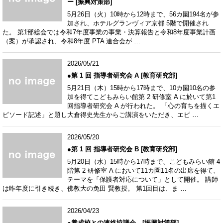
ー [振興対策部]
5月26日（火）10時から12時まで、56カ園194名が参
加され、ホテルグランヴィア京都 5階で開催され
た。 第1部総会では令和7年度事業の事業・決算報告と令和8年度事業計画
（案）が承認され、令和8年度 PTA 連合会が …
2026/05/21
●第 1 回 指導者研究会 A [教育研究部]
5月21日（木）15時から17時まで、10カ園10名の参
加を得てこどもみらい館第 2 研修室 A に於いて第1
回指導者研究会 A が行われた。 「心の育ちを描くエ
ピソード記述」と題し大倉得史先生からご講演をいただき、エピ …
2026/05/20
●第 1 回 指導者研究会 B [教育研究部]
5月20日（水）15時から17時まで、こどもみらい館 4
階第 2 研修室 A において11カ園11名の出席を得て、
テーマを「保護者対応について」として開催。 講師
は昨年度に引き続き、佛教大の免田 賢教授。 第1回目は、ま …
2026/04/23
●養成校との連絡協議会 [振興対策部]