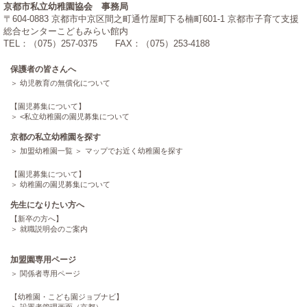
京都市私立幼稚園協会 事務局
〒604-0883 京都市中京区間之町通竹屋町下る楠町601-1 京都市子育て支援
総合センターこどもみらい館内
TEL：（075）257-0375 FAX：（075）253-4188
保護者の皆さんへ
幼児教育の無償化について
【園児募集について】
<
私立幼稚園の園児募集について
京都の私立幼稚園を探す
加盟幼稚園一覧
マップでお近く幼稚園を探す
【園児募集について】
幼稚園の園児募集について
先生になりたい方へ
【新卒の方へ】
就職説明会のご案内
加盟園専用ページ
関係者専用ページ
【幼稚園・こども園ジョブナビ】
設置者管理画面（京都）