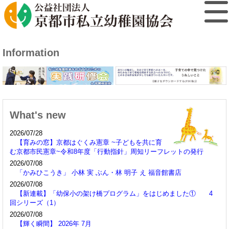
Information
What's new
2026/07/28
【育みの窓】京都はぐくみ憲章 ~子どもを共に育
む京都市民憲章~令和8年度「行動指針」周知リーフレットの発行
2026/07/08
「かみひこうき」 小林 実 ぶん・林 明子 え 福音館書店
2026/07/08
【新連載】「幼保小の架け橋プログラム」をはじめました① 4
回シリーズ（1）
2026/07/08
【輝く瞬間】 2026年 7月