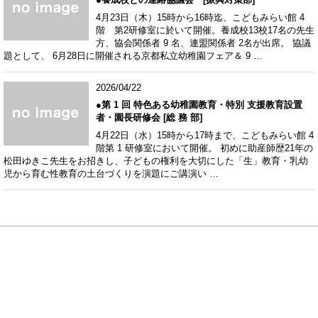
4月23日（木）15時から16時迄、こどもみらい館 4
階 第2研修室に於いて開催。養成校13校17名の先生
方、協会関係者 9 名、連盟関係者 2名が出席。 協議
題として、 6月28日に開催される京都私立幼稚園フェア＆ 9 …
2026/04/22
●第 1 回 特色ある幼稚園教育・特別 支援教育設置
者・園長研修会 [総 務 部]
4月22日（水）15時から17時まで、こどもみらい館 4
階第 1 研修室において開催。 初めに助産師歴21年の
松田ゆきこ先生をお招きし、子どもの権利を大切にした「生」教育・乳幼
児から育む性教育の土台づくりを演題にご講演い …