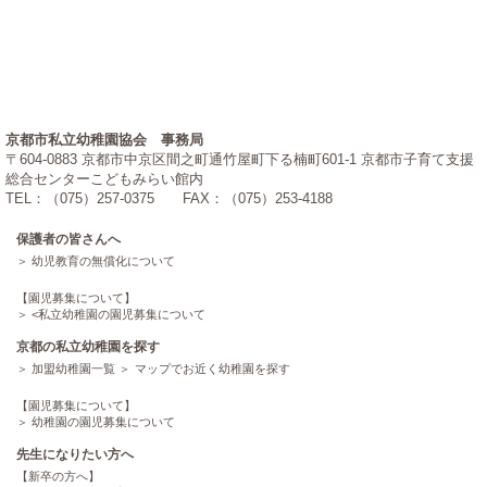
京都市私立幼稚園協会 事務局
〒604-0883 京都市中京区間之町通竹屋町下る楠町601-1 京都市子育て支援
総合センターこどもみらい館内
TEL：（075）257-0375 FAX：（075）253-4188
保護者の皆さんへ
幼児教育の無償化について
【園児募集について】
<
私立幼稚園の園児募集について
京都の私立幼稚園を探す
加盟幼稚園一覧
マップでお近く幼稚園を探す
【園児募集について】
幼稚園の園児募集について
先生になりたい方へ
【新卒の方へ】