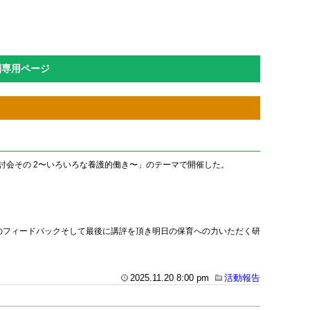
園専用ページ
ド検討会その 2〜いろいろな養護的働き〜」のテーマで開催した。
のフィードバックそして最後に講評を頂き明日の保育への力いただく研
2025.11.20 8:00 pm
活動報告