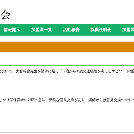
情報開示
加盟園一覧
活動報告
就職説明会
加盟
室Bに於いて、大倉得史先生を講師に迎え「 2歳から 6歳の連続性を考えるエピソー
ながり④保育者の対応の意味。活発な意見交換があり、講師からは意見交換の最中