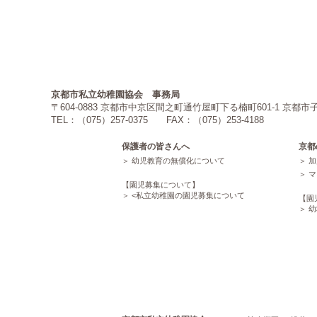
京都市私立幼稚園協会 事務局
〒604-0883 京都市中京区間之町通竹屋町下る楠町601-1 
TEL：（075）257-0375 FAX：（075）253-4188
保護者の皆さんへ
京都
幼児教育の無償化について
加
マ
【園児募集について】
<
私立幼稚園の園児募集について
【園
幼