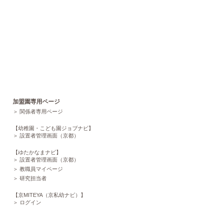
加盟園専用ページ
関係者専用ページ
【幼稚園・こども園ジョブナビ】
設置者管理画面（京都）
【ゆたかなまナビ】
設置者管理画面（京都）
教職員マイページ
研究担当者
【京MITEYA（京私幼ナビ）】
ログイン