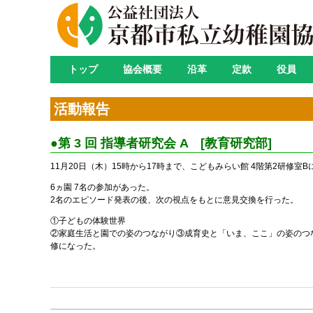
トップ
協会概要
沿革
定款
役員
活動報告
●第 3 回 指導者研究会 A [教育研究部]
11月20日（木）15時から17時まで、こどもみらい館 4階第2研修
6ヵ園 7名の参加があった。
2名のエピソード発表の後、次の視点をもとに意見交換を行った。
①子どもの体験世界
②家庭生活と園での姿のつながり③成育史と「いま、ここ」の姿のつ
修になった。