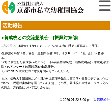
活動報告
●養成校との交流懇談会 [振興対策部]
1月22日(木)15時から17時まで、こどもみらい館 4階第 1研修室にて開催。
養成校関係者14名、協会・連盟関係者18名、オブザーバー 7名、合計39名 参
加。
12月に実施した養成校へのアンケート(卒業生就職先)、就職説明会( 9月実施)参加
園へのアンケート(就職状況)の結果報告。
それについて養成校のご意見を聞かせていただいた。
また、佛教大学附属医こども園の村上真理子先生に実習簿や日案のデジタル化に
ついて、現場の実体験を語っていただき、その後、養成校の実情やデジタル化へ
の懸念、方向性について話し合った。
2026.01.22 8:00 pm
活動報告