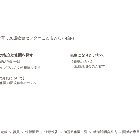
京都市子育て支援総合センターこどもみらい館内
の私立幼稚園を探す
先生になりたい方へ
盟幼稚園一覧
【新卒の方へ】
就職説明会のご案内
ップでお近く幼稚園を探す
児募集について】
稚園の園児募集について
定款
役員
情報開示
活動報告
加盟幼稚園一覧
就職説明会案内
関係者専用