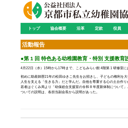
トップ
協会概要
沿革
定款
役員
活動報告
●第 1 回 特色ある幼稚園教育・特別 支援教育
4月22日（水）15時から17時まで、こどもみらい館 4階第 1 研修室
初めに助産師歴21年の松田ゆきこ先生をお招きし、子どもの権利を
人生を支える「生きる力」だと学んだ。自他を尊重する心の土台作り
若者はぐくみ局より「幼保総合支援室の令和 8 年度新体制につい
ついての説明は、各担当副会長から説明があった。