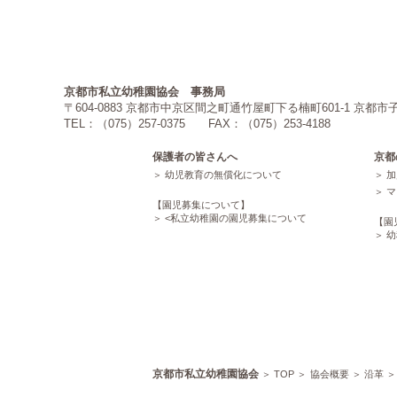
京都市私立幼稚園協会 事務局
〒604-0883 京都市中京区間之町通竹屋町下る楠町601-1 
TEL：（075）257-0375 FAX：（075）253-4188
保護者の皆さんへ
京都
幼児教育の無償化について
加
マ
【園児募集について】
<
私立幼稚園の園児募集について
【園
幼
京都市私立幼稚園協会
TOP
協会概要
沿革