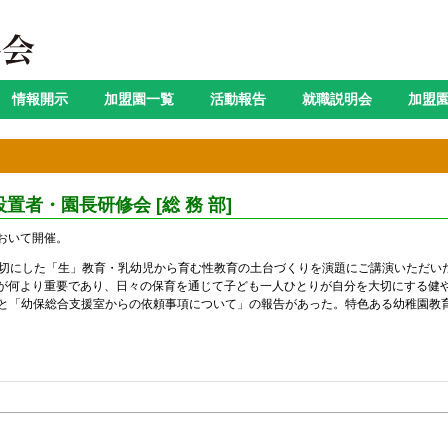
情報開示
加盟園一覧
活動報告
就職説明会
加盟
設置者・園長研修会 [総 務 部]
において開催。
大切にした「生」教育・乳幼児から育む性教育の土台づくりを演題にご講演いただい
が何より重要であり、日々の保育を通じて子ども一人ひとりが自分を大切にする健
て」と「幼保総合支援室からの依頼事項について」の報告があった。特色ある幼稚園