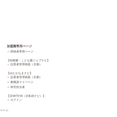
加盟園専用ページ
関係者専用ページ
【幼稚園・こども園ジョブナビ】
設置者管理画面（京都）
【ゆたかなまナビ】
設置者管理画面（京都）
教職員マイページ
研究担当者
【京MITEYA（京私幼ナビ）】
ログイン
ページ