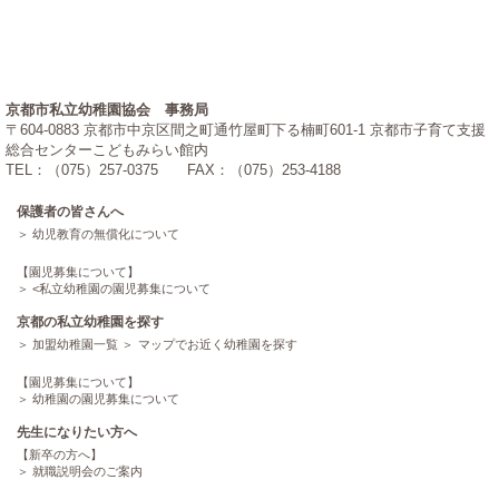
京都市私立幼稚園協会 事務局
〒604-0883 京都市中京区間之町通竹屋町下る楠町601-1 京都市子育て支援
総合センターこどもみらい館内
TEL：（075）257-0375 FAX：（075）253-4188
保護者の皆さんへ
幼児教育の無償化について
【園児募集について】
<
私立幼稚園の園児募集について
京都の私立幼稚園を探す
加盟幼稚園一覧
マップでお近く幼稚園を探す
【園児募集について】
幼稚園の園児募集について
先生になりたい方へ
【新卒の方へ】
就職説明会のご案内