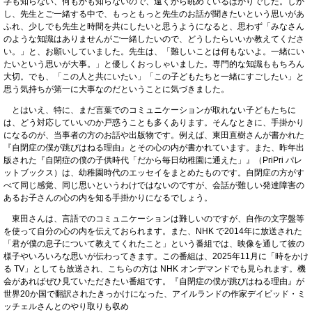
字も知らない、何もかも知らないので、遠くから眺めているばかりでした。しか
し、先生とご一緒する中で、もっともっと先生のお話が聞きたいという思いがあ
ふれ、少しでも先生と時間を共にしたいと思うようになると、思わず「みなさん
のような知識はありませんがご一緒したいので、どうしたらいいか教えてくださ
い。」と、お願いしていました。先生は、「難しいことは何もないよ。一緒にい
たいという思いが大事。」と優しくおっしゃいました。専門的な知識ももちろん
大切。でも、「この人と共にいたい」「この子どもたちと一緒にすごしたい」と
思う気持ちが第一に大事なのだということに気づきました。
とはいえ、特に、まだ言葉でのコミュニケーションが取れない子どもたちに
は、どう対応していいのか戸惑うことも多くあります。そんなときに、手掛かり
になるのが、当事者の方のお話や出版物です。例えば、東田直樹さんが書かれた
『自閉症の僕が跳びはねる理由』とその心の内が書かれています。また、昨年出
版された『自閉症の僕の子供時代「だから毎日幼稚園に通えた」』（PriPri パレ
ットブックス）は、幼稚園時代のエッセイをまとめたものです。自閉症の方がす
べて同じ感覚、同じ思いというわけではないのですが、会話が難しい発達障害の
あるお子さんの心の内を知る手掛かりになるでしょう。
東田さんは、言語でのコミュニケーションは難しいのですが、自作の文字盤等
を使って自分の心の内を伝えておられます。また、NHK で2014年に放送された
「君が僕の息子について教えてくれたこと」という番組では、映像を通して彼の
様子やいろいろな思いが伝わってきます。この番組は、2025年11月に「時をかけ
る TV」としても放送され、こちらの方は NHK オンデマンドでも見られます。機
会があればぜひ見ていただきたい番組です。『自閉症の僕が跳びはねる理由』が
世界20か国で翻訳されたきっかけになった、アイルランドの作家デイビッド・ミ
ッチェルさんとのやり取りも収め