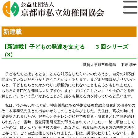
新連載
【新連載】子どもの発達を支える 3 回シリーズ
（3）
滋賀大学非常勤講師 中東 朋子
子どもたちと接するとき、どんな対応をしたらいいのだろうか、自分の対応は
間違っていないだろうかと迷うことがよくあります。まだまだ知識が足りないか
らと、子どもたちとのかかわりに積極的になれないこともあるかもしれません。
もちろん専門的な知識は大切ですが、まず「共にすごしたい」「相手のことを理
解したい」という思いがあることが知識をも超える力を持っていると思います。
私は、今から30年ほど前、神奈川県にある特別支援教育総合研究所の研修での
故・木塚泰弘先生との出会いからこのことを学びました。先生は、高校の時に中
途失明されましたが、好奇心とチャレンジ精神で教育者・研究者として歩み続け
られた方で、当時、視覚障害研究室の部長をされていました。一緒に研修にして
いたのは、ほとんどが盲学校の先生。みなさん、視覚障害のある方の誘導方法も
ご存じで、ごく自然と接しておられました。私は、誘導の仕方も知らないし、点