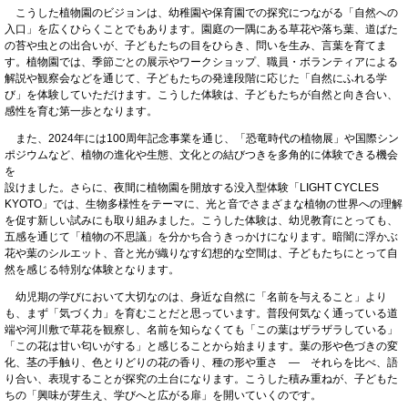
こうした植物園のビジョンは、幼稚園や保育園での探究につながる「自然への
入口」を広くひらくことでもあります。園庭の一隅にある草花や落ち葉、道ばた
の苔や虫との出合いが、子どもたちの目をひらき、問いを生み、言葉を育てま
す。植物園では、季節ごとの展示やワークショップ、職員・ボランティアによる
解説や観察会などを通じて、子どもたちの発達段階に応じた「自然にふれる学
び」を体験していただけます。こうした体験は、子どもたちが自然と向き合い、
感性を育む第一歩となります。
また、2024年には100周年記念事業を通じ、「恐竜時代の植物展」や国際シン
ポジウムなど、植物の進化や生態、文化との結びつきを多角的に体験できる機会
を
設けました。さらに、夜間に植物園を開放する没入型体験「LIGHT CYCLES
KYOTO」では、生物多様性をテーマに、光と音でさまざまな植物の世界への理解
を促す新しい試みにも取り組みました。こうした体験は、幼児教育にとっても、
五感を通じて「植物の不思議」を分かち合うきっかけになります。暗闇に浮かぶ
花や葉のシルエット、音と光が織りなす幻想的な空間は、子どもたちにとって自
然を感じる特別な体験となります。
幼児期の学びにおいて大切なのは、身近な自然に「名前を与えること」より
も、まず「気づく力」を育むことだと思っています。普段何気なく通っている道
端や河川敷で草花を観察し、名前を知らなくても「この葉はザラザラしている」
「この花は甘い匂いがする」と感じることから始まります。葉の形や色づきの変
化、茎の手触り、色とりどりの花の香り、種の形や重さ — それらを比べ、語
り合い、表現することが探究の土台になります。こうした積み重ねが、子どもた
ちの「興味が芽生え、学びへと広がる扉」を開いていくのです。