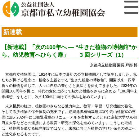
新連載
【新連載】「次の100年へ — “生きた植物の博物館”か
ら、幼児教育へひらく扉」 3 回シリーズ（1）
京都府立植物園 園長 戸部 博
京都府立植物園は、1924年に日本で最初の公立植物園として誕生しました。私
たちが掲げる理念は、植物を主役とする “生きた植物の博物館”。開園以来、四季
折々の植物を通じて、人々に自然の豊かさと奥深さを伝えてきました。2024年の
開園100周年を機に、時代の変化に応じて魅力と機能をさらに高める「100周年未
来構想」をもとに、次の100年に向けての歩みを始めています。
未来構想の柱は、植物園のさらなる魅力向上、教育・学習・研究機能の強化、
そして希少植物の保全体制の充実です。絶滅危惧植物栽培温室や高山植物室の整
備に加え2024年には観覧温室のリニューアルを実施するとともに京都大学や京都
府立大学などとの連携による教育・研究の深化を進めています。こうした取組
は、植物園を単なる観光施設ではなく、未来に向けた植物の学びと保全の拠点へ
と進化させるものです。