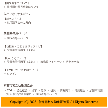
【園児募集について】
幼稚園の園児募集について
先生になりたい方へ
【新卒の方へ】
就職説明会のご案内
加盟園専用ページ
関係者専用ページ
【幼稚園・こども園ジョブナビ】
設置者管理画面（京都）
【ゆたかなまナビ】
設置者管理画面（京都）
教職員マイページ
研究担当者
【京MITEYA（京私幼ナビ）】
ログイン
京都市私立幼稚園協会
TOP
協会概要
沿革
定款
役員
情報開示
活動報告
加盟幼稚園
一覧
就職説明会案内
関係者専用ページ
Copyright (C) 2025- 京都府私立幼稚園連盟 All Rights Reserved