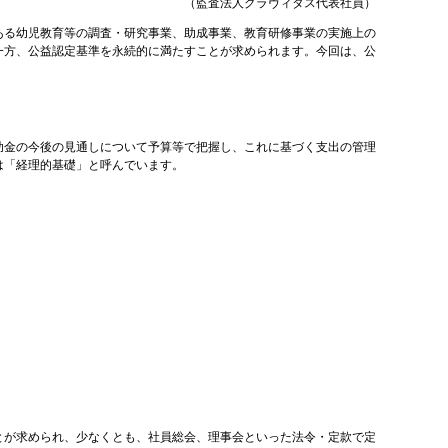
（監査法人グラヴィタス代表社員）
ある幼児教育等の調査・研究事業、助成事業、教育研修事業の実施上の
一方、公益認定基準を永続的に満たすことが求められます。今回は、公
助金の今後の見通しについて予算等で把握し、これに基づく支出の管理
は「経理的基礎」と呼んでいます。
とが求められ、少なくとも、社員総会、理事会といった法令・定款で定