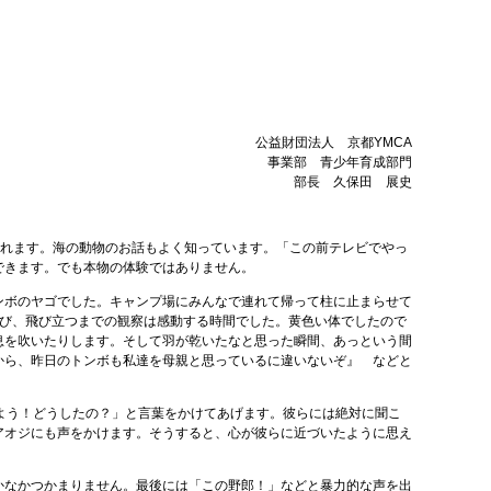
公益財団法人 京都YMCA
事業部 青少年育成部門
部長 久保田 展史
れます。海の動物のお話もよく知っています。「この前テレビでやっ
できます。でも本物の体験ではありません。
ンボのヤゴでした。キャンプ場にみんなで連れて帰って柱に止まらせて
伸び、飛び立つまでの観察は感動する時間でした。黄色い体でしたので
息を吹いたりします。そして羽が乾いたなと思った瞬間、あっという間
から、昨日のトンボも私達を母親と思っているに違いないぞ』 などと
よう！どうしたの？」と言葉をかけてあげます。彼らには絶対に聞こ
アオジにも声をかけます。そうすると、心が彼らに近づいたように思え
かなかつかまりません。最後には「この野郎！」などと暴力的な声を出