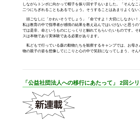
しながらトンボに向かって帽子を振り回す子もいました。「そんなこ
二つにちぎれることもあるでしょう。そうすることはあまりよくない
頭ごなしに「かわいそうでしょう」「命ですよ！大切にしなさい！
私は教育の中で指導者が感情の結果を教え込んではいけないと思うの
では是非、命というものにじっくりと触れてもらいたいものです。そ
スは本物であり実体験である必要があります。
私どもで行っている森の動物たちを観察するキャンプでは、お母さん
物の親子の姿を想像してにこりと心の中で笑顔になってしまう、そん
「公益社団法人への移行にあたって」 2回シリ