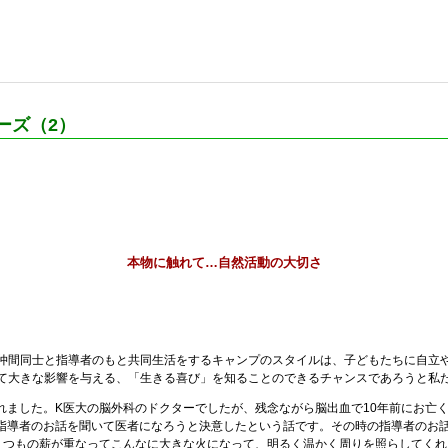
ーズ（2）
本物に触れて…自然活動の大切さ
間同士と指導者のもと共同生活をするキャンプのスタイルは、子どもたちに自立
て大きな影響を与える、「生きる喜び」を知ることのできるチャンスであろうと私
れました。K医大の脳外科のドクターでしたが、残念ながら脳出血で10年前にお亡
の指導者のお話を聞いて医者になろうと決意したという話です。その時の指導者のお
くつもの薪が重なってこんなに大きな火になって、明るく温かく周りを照らしてく