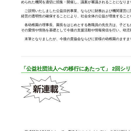
められた機関を適切に招集・開催し、議案が審議されることになりま
ご説明いたしました公益目的事業、ならびに財務および機関運営に関
経営の透明性の確保することにより、社会全体の公益が増進すること
各幼稚園の理事長、園長をはじめとする教職員の先生方は、子どもた
その愛情や情熱を基礎として今後の支援活動や情報発信を行い、幼児
末筆となりましたが、今後の貴協会ならびに皆様の幼稚園のますま
「公益社団法人への移行にあたって」 2回シリ