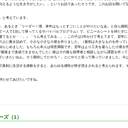
与えるような生き方がしたい。」というお話であったそうです。このお話を聞いて
」と考えています。
、あるとき「リーダー！僕、来年はもっとすごいことがやりたいなあ」と自ら挑戦
て一人で1泊して帰ってくるサバイバルプログラム）で、ビニールシートを持たず
建てるとか・・。』「うん考えてみる…。」この子は1年かけて考えてきて、翌年
の上に敷き詰めて、小さな小さな小屋を作りました。（最初は大きなものを作って
知らしめました。もちろん本人は得意満面です。翌年はより工夫を凝らした小屋を
で最後まで達成できませんでした）彼はその後も指導者と相談しながら課題を作って
ていきたいねん。そう期待してたやろ！」とにやりと笑って帰っていきました。今
真剣に生活する体験をすると、あらゆる感性が研ぎ澄まされると考えられます。
持たせてあげたいですね。
ーズ（1）