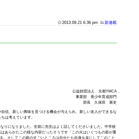
2013.09.21 6:36 pm
新連載
公益財団法人 京都YMCA
事業部 青少年育成部門
部長 久保田 展史
や自信、新しい興味を見つける機会が与えられ、新しい友人ができるな
たちは考えています。
くなりになりました。生前に先生はよく話してくださいました。中学校
話はあらかたこの様な内容だったそうです「この火はいくつもの薪が重
れる。そしてこの薪のすごいところは自分たち自身を灰にしてこのこと