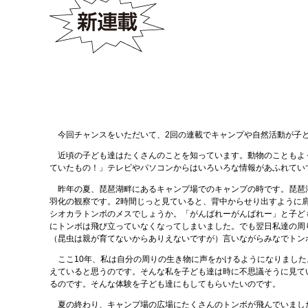
今回チャンスをいただいて、2回の連載でキャンプや自然活動が子ど
近頃の子ども達はたくさんのことを知っています。動物のこともよく
ていたもの！」テレビやパソコンからはいろいろな情報があふれてい
昨年の夏、琵琶湖畔にあるキャンプ場でのキャンプの時です。琵琶湖
羽化の観察です。2時間じっと見ていると、背中からせり出すように
シオカラトンボのメスでしょうか。「がんばれーがんばれー」と子ど
にトンボは飛び立っていなくなってしまいました。でも翌日私達の周
（昆虫は親が育てないからありえないですが）言いながらみなでトン
ここ10年、私は自分の周りの生き物に声をかけるようになりました
えていると思うのです。そんな私を子ども達は時に不思議そうに見て
るのです。そんな体験を子ども達にもしてもらいたいのです。
夏の終わり、キャンプ場の広場にたくさんのトンボが飛んでいました