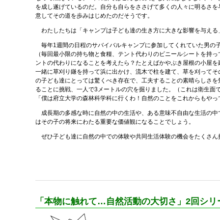
を成し遂げているのだ。自分も自らをささげて多くの人々に明るさを
意してその道を歩みはじめたのだそうです。
わたしたちは「キャンプは子ども達の生き方に大きな影響を与える
毎年1週間の日程のサバイバルキャンプに参加してくれていた男の子
（毎回最小限の持ち物と食糧、テント代わりのビニールシートを持っ
ントの代わりになることを考えたら？たとえばかやぶき屋根の小屋を
一緒に草刈り鎌を持って浜に出かけ、流木で柱を建て、草を刈ってそ
の子ども達にとっては驚くべき存在で、工夫することの素晴らしさを
ることに挑戦、一人で3メートルの穴を掘りました。（これは衛生面
「僕は府立大学の森林科学科に行くわ！自然のことをこれからもやっ
成長期の多感な時に自然の中の生活や、ある意味不自由な生活の中で
はその子の将来にわたる重要な価値観になることでしょう。
ぜひ子ども達に自然の中での体験や共同生活体験の機会をたくさん
「本物に触れて…自然活動の大切さ」2回シリ