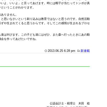
いいよ、いいよ」と言ってあげます。時には帽子が当たってトンボが真
かということがわかります。
はありません。
」と思いなさいという刷り込みは教育ではないと思うのです。自然活動
必ずや生まれてくると思うからです。そしてこの感情が生まれるプロセ
も達は叫びます。この子ども達にはぜひ、また森へ行ったときにあの動
機会を作ってあげたいですね。
2013.06.25 6:28 pm
新連載
公認会計士・税理士 木田 稔