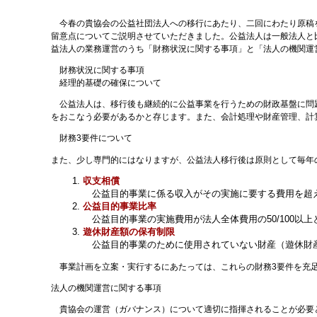
今春の貴協会の公益社団法人への移行にあたり、二回にわたり原稿を
留意点についてご説明させていただきました。公益法人は一般法人と
益法人の業務運営のうち「財務状況に関する事項」と「法人の機関運
財務状況に関する事項
経理的基礎の確保について
公益法人は、移行後も継続的に公益事業を行うための財政基盤に問題
をおこなう必要があるかと存じます。また、会計処理や財産管理、計
財務3要件について
また、少し専門的にはなりますが、公益法人移行後は原則として毎年
収支相償
公益目的事業に係る収入がその実施に要する費用を超
公益目的事業比率
公益目的事業の実施費用が法人全体費用の50/100以
遊休財産額の保有制限
公益目的事業のために使用されていない財産（遊休財産
事業計画を立案・実行するにあたっては、これらの財務3要件を充
法人の機関運営に関する事項
貴協会の運営（ガバナンス）について適切に指揮されることが必要と