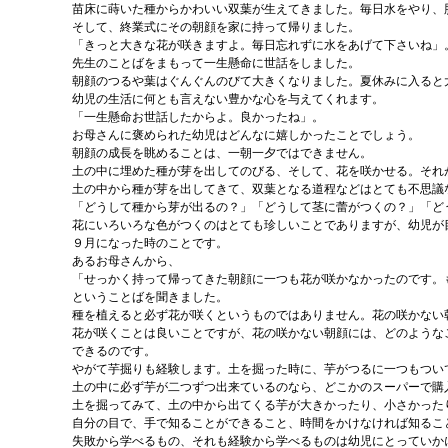
苗床に蒔いた種からかわいい双葉が生えてきました。毎日水をやり、
そして、終業式にその朝顔を家に持って帰りました。
「きっと大きな花が咲きますよ。毎日忘れずに水をあげて下さいね」
先生のことばをまもって一生懸命に世話をしました。
朝顔のつるや葉はぐんぐんのびて大きくなりました。夏休みに入ると
幼児の生活に何とも言えない豊かな心を与えてくれます。
「一生懸命お世話したからよ。良かったね」。
お母さんに褒められた幼児はどんなに嬉しかったことでしょう。
朝顔の成長を眺めることは、一朝一夕ではできません。
土の中に埋めた種が芽を出してのびる、そして、花を咲かせる。それ
土の中から種が芽を出してきて、双葉となる道程などはとても不思議
「どうして種から芽が出るの？」「どうして茎に蕾がつくの？」「ど
花にいろいろな色がつくのはとても珍しいことでありますが、幼児が
９月になった時のことです。
あるお母さんから、
「せっかく持って帰ってきた朝顔に一つも花が咲かなかったのです。
ということばを聞きました。
種を植えると必ず花が咲くというものではありません。花の咲かない
花が咲くことは良いことですが、花の咲かない朝顔には、どのような
できるのです。
やがて芋掘りも経験します。土を掘った時に、芋がつるに一つもつい
土の中に必ず芋が二つずつ出来ているのなら、どこかのスーパーで購
土を掘ってみて、土の中から出てくる芋が大きかったり、小さかった
自分の目で、手で知ることができること、時間をかけなければ知るこ
失敗から学べるもの、それも経験から学べるものは幼児にとっていか