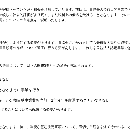
寄稿させていただく機会を頂戴しております。前回は、貴協会の公益目的事業で
比較して社会的評価がより高く、また税制上の優遇を受けることとなります。その
営」についての留意点をご説明いたします。
がないようにする必要があります。貴協会におかれましても会費収入等や受取補
算書類等の作成について適正に行う必要があります。これらを公益法人認定基準で
の決算において、以下の財務3要件への適合が求められます。
えない
上となるように事業を行う
）が公益目的事業費相当額（1年分）を超過することができない
足することについても配慮する必要があります。
なります。特に、重要な意思決定事項について、適切な手続きを経て行われるこ