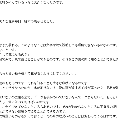
肥料をやっているうちに大きくなったのです。
。
大きな花を毎日一輪ずつ咲かせました。
がまた萎れる。このようなことは文字や絵で説明しても理解できないものなのです
なことです。
うして花になるの？」
目でみて、肌で感じることができるのです。それをこの夏の間に知ることができた
もっと良い種を植えて花が咲くようにしてください」。
朝顔もあるのです。それを知ることも大きな収穫になるのです。
ことでそうなったのか、水が足りない？ 逆に雨が多すぎて根が腐った？ 肥料が
ていないのに腹を立て、「一つも芋がついていないなんて、つまらないわ。もっと
入し、畑に並べておけばいいのです。
り、全くできていないところもあるのです。それがわからないところに芋掘りの楽
とができない経験を与えることができるのです。
に得難いものかを知っておくと、その時の幼児へのことばは変わってくるはずです