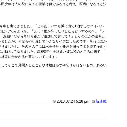
弘田少年は人の役に立てる職業は何であろうと考え、医者になろうと決
を申し出てきました。『じゃあ、いつも浜に出て1泊するサバイバル
に出かけてみようか』「えっ！雨が降ったりしたらどうするの？」『テ
に「お願いだから草刈り鎌だけ追加して貸して！」とそのほかの道具と
いましたが、何度もやり直して小さなサイズにしたのです）それはほか
作りましたし、その次の年には水を持たず井戸を掘って水を得て浄化す
は挑戦してゆきました。高校3年生を終えた彼は私のところに来て
は林業にかかわる仕事についています。
そしてそこで見聞きしたことや体験は必ずや忘れられないもの、あるい
2013.07.24 5:28 pm
新連載