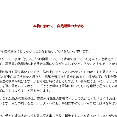
本物に触れて…自然活動の大切さ
も達の成長にどうかかわるかをお話ししてゆきたいと思います。
知っています「だって『S動物園』っていう番組でやっていたもん！」と教えてく
て、高画質の臨場感のある放送は家にいながらにしていろいろなことを知ることが
の波打ち際を歩いていると、私の足にチクッとしがみつくものが、よく見るとト
肩と背中が出てきたかと思うと、尻尾を抜こうと背を丸めます。体が出てから羽が
も達の歓声が飛びます。子ども達は時に優しくなでたり、羽が乾くようにふうふう
りを飛ぶ黄色いトンボが…。『そうか動物は最初に触ったものを母親と思うらしい
ボに「おはよう！」と声をかけます。
。これは新潟の動物博士、野柴木洋先生の影響です。カラスがなくと「よう！おは
います。自分の周りをとぶアカタテハにも、早朝に木のてっぺんでなわばりを叫ぶ
。子ども達は人差し指を天に突き出したり、帽子でトンボを追ったりしますがな