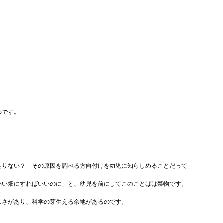
。
のです。
足りない？ その原因を調べる方向付けを幼児に知らしめることだって
いい畑にすればいいのに」と、幼児を前にしてこのことばは禁物です。
しさがあり、科学の芽生える余地があるのです。
。