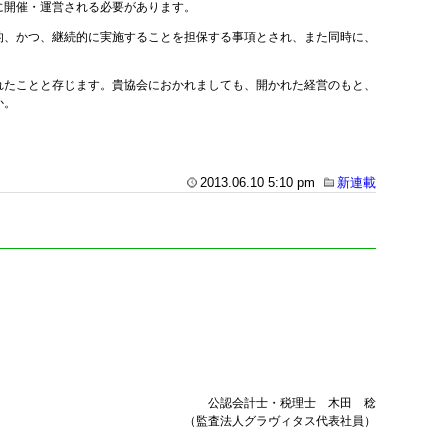
に開催・運営される必要があります。
的、かつ、継続的に実施することを担保する事項とされ、また同時に、
れたことと存じます。貴協会におかれましても、開かれた経営のもと、
か。
2013.06.10 5:10 pm
新連載
公認会計士・税理士 木田 稔
（監査法人グラヴィタス代表社員）