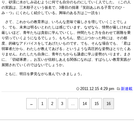
り、砂漠に水がしみ込むように何でも自分のものにしていく人でした。（この人
の実践は、三木順子という仮名で、3冊目の拙著『笑顔あふれる子育てのひ・
み・つ』にくわしく紹介している。興味のある方はご一読を）
さて、これからの教育界は、いろんな意味で厳しさを増していくことでしょ
う。でも、未来は明るいとわたしは感じています。なぜなら、情勢が厳しければ
厳しいほど、青年たちは貪欲に学んでいくし、仲間たちと力を合わせて困難を乗
り切っていくようになるでしょう。もちろん、壁にぶつかった時には、その都
度、的確なアドバイスをしてあげたいものです。でも、そんな場合でも、「君は
弱輩者だから、わたしが教えてあげる」というような高圧的な姿勢はとりたくあ
りません。わたしたち自身に、青年たちからも謙虚に学ぶ姿勢がいります。まさ
に、「切磋琢磨」。お互いが信頼しあえる関係になれば、すばらしい教育実践が
展開されていくのではないでしょうか。
ともに、明日を夢見ながら進んでいきましょう。
2011.12.15 4:29 pm
新連載
←
1
2
3
…
14
15
16