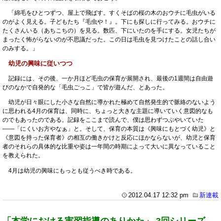
「綿毛をひとつずつ、屋上で飛ばす。すくそばの桜の木のおウチに毛虫がいる
のがよく見える。子どもたち『毛虫や！』。下にも探しに行ってみる。おウチに
たくさんいる（あちこちの）を見る。数匹、下にいたのを手にする。女児たちが
まったく怖がらないのが不思議だった。この日は毛虫を見つけたことの話し合い
のみする。」
幼児の興味に従いつつ
記録には、その後、一か月ほど毛虫の保育が展開され、最後の1週間は自由遊
びのなかで自発的な「毛虫ごっこ」で皆が遊んだ、とあった。
幼児が日々眼にした小さな自然に導かれた極めて自然発生的で脈絡のないよう
に思われる4月の保育は、同時に、ちょっと大きな主題に導いていく意図的なも
のでもあったのである。記録をここまで読んで、僕は思わずつぶやいていた
――「にくいお方やなぁ」と。そして、保育の本質は《興味にもとづく幼児》と
《意図を持った保育者》の相互の働きかけと反応にほかならないが、幼児と保育
者のそれらの具体的な比重や姿は一年間の時期によって大いに異なっていること
を教えられた。
4月は幼児の興味にもっとも従うべき時である。
2012.04.17 12:32 pm
新連載
「本学における実習指導のありかた」 3回シリーズ