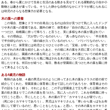
ある。春から夏にかけて生命と生活のある動きを見せてくれる躍動的な小虫や小
動物とは趣きが違っている。そうした静かな自然のなかにドラマが感じられるに
は幼児のさらなる想像力が必要となる。
木の葉への愛着
この場合、想像とドラマの出発点になるのは自分が見つけて気に入ったドング
リや木の葉への愛着である。園外の林で、保育者が「自分の気に入った木の葉を
一つだけ、幼稚園に持って帰ろう」と言うと、実に多様な木の葉が選ばれてい
る。その理由は、「穴が空いているのがいい」「真っ赤なのがいい」「半分黄色
で半分緑なのがいい」「緑の線が入っているのがいい」「パリパリなのがいい」
など様々だ。保育室には幼児ひとりひとりが作った「宝箱」が待っている。皆で
それぞれの木の葉を紹介しあったあと、その箱に木の葉を大切に置くのである。
これを起点に、園庭の木の葉を同じように拾ったり、木の葉についての絵本を読
んだり、木から飛び降りたり風に飛ばされる木の葉について話し合い身ぶりで表
現したりする。何日かが経つと、毎日、数名が登園前に見つけた木の葉を園に持
って来るようになる。
ある4歳児の物語
晩秋のある朝、４歳の男児がそのように持ってきた木の葉をクラスの皆の前で
紹介してくれた。登園直後に保育者に見せて話したのであろうか、保育者はその
子の話をうまく補う。それによると、この子は登園途上で立ち寄った公園の木の
葉の吹き溜まりでこの木の葉を見つけた。気に入ったので、これを幼稚園に持っ
て行こうと思い、手にしたところ、木の葉の下で「カマキリさんが寝ていた」
（死にゆくカマキリであろう）。男児はカマキリさんも「寒いから葉っぱをお布
団にして寝ているのだ、悪いことをしたなぁ」と思い、その木の葉をカマキリさ