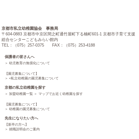
京都市私立幼稚園協会 事務局
〒604-0883 京都市中京区間之町通竹屋町下る楠町601-1 京都市子育て支援
総合センターこどもみらい館内
TEL：（075）257-0375 FAX：（075）253-4188
保護者の皆さんへ
幼児教育の無償化について
【園児募集について】
<
私立幼稚園の園児募集について
京都の私立幼稚園を探す
加盟幼稚園一覧
マップでお近く幼稚園を探す
【園児募集について】
幼稚園の園児募集について
先生になりたい方へ
【新卒の方へ】
就職説明会のご案内