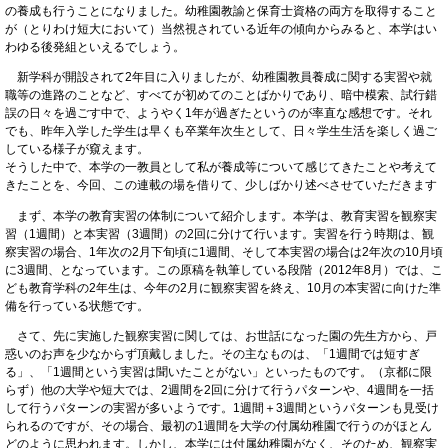
の養成も行うことになりました。幼稚園教諭と保育士資格の両方を取得すること
が（とりわけ短大において）当然視されている近年の傾向からみると、本学はい
わゆる後発組といえるでしょう。
新学科が開設されて2年目に入りましたが、幼稚園教員養成に関する実習や就
職等の進路のことなど、すべてが初めてのことばかりであり、暗中模索、試行錯
誤の日々を過ごす中で、ようやく1年が過ぎたというのが率直な感想です。それ
でも、昨年入学した学生は早くも卒業年次生として、日々学生生活を楽しく過ご
している様子が窺えます。
そうした中で、本学の一教員として私が養成等について感じてきたことや考えて
きたことを、今回、この連載の場を借りて、少しばかり述べさせていただきます
まず、本学の教育実習の体制について紹介します。本学は、教育実習を観察実
習（1週間）と本実習（3週間）の2回に分けて行います。実習を行う時期は、観
察実習の場合、1年次の2月下旬頃に1週間、そして本実習の場合は2年次の10月頃
に3週間、となっています。この原稿を執筆している段階（2012年8月）では、こ
ども教育学科の2年生は、今年の2月に観察実習を終え、10月の本実習に向けた準
備を行っている状態です。
さて、先に実施した観察実習に関しては、お世話になった園の先生方から、戸
惑いのお声を少なからず頂戴しました。その主なものは、「1週間では短すぎ
る」、「1週間という実習は聞いたことがない」といったものです。（京都に限
らず）他の大学や短大では、2週間を2回に分けて行うパターンや、4週間を一括
して行うパターンの実習が多いようです。1週間＋3週間というパターンも見受け
られるのですが、その場合、最初の1週間を大学の付属幼稚園で行うのがほとん
どのように思われます。しかし、本学には付属幼稚園がなく、そのため、観察実