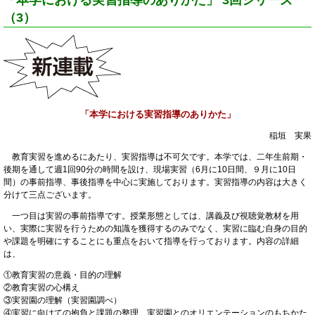
（3）
「本学における実習指導のありかた」
稲垣 実果
教育実習を進めるにあたり、実習指導は不可欠です。本学では、二年生前期・
後期を通して週1回90分の時間を設け、現場実習（6月に10日間、９月に10日
間）の事前指導、事後指導を中心に実施しております。実習指導の内容は大きく
分けて三点ございます。
一つ目は実習の事前指導です。授業形態としては、講義及び視聴覚教材を用
い、実際に実習を行うための知識を獲得するのみでなく、実習に臨む自身の目的
や課題を明確にすることにも重点をおいて指導を行っております。内容の詳細
は、
①教育実習の意義・目的の理解
②教育実習の心構え
③実習園の理解（実習園調べ）
④実習に向けての抱負と課題の整理、実習園とのオリエンテーションのもちかた