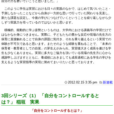
自分の力を磨いていこうと思いました。」
このように学生は実習における日々の実践のなかで、はじめて気づいたこと・
予測しなかったことなどから自身が一方的な思いで行っていた関わりを見直し、
新たな課題を設定し、今後の学びにつなげていくということを繰り返しながら少
しずつ実践力を培っているのではないかと思います。
積極的、能動的に学ぶ姿勢というものは、大学内における講義等の学習だけで
はなかなか身につきません。実際に、子どもたちの豊かな反応や現場の先生方の
保育に直接触れることで自身の課題に気付き、それを乗り越えるという実習での
体験が不可欠であると思います。またそのような経験を重ねることで、「未来の
保育者・教育者としての自覚」の芽生えがみられ、実習後大きく成長を遂げる学
生も少なくありません。実習に多大なご協力を頂いている現場の先生方に心から
感謝申し上げますとともに、養成校におきましても成長過程にある学生の学びを
支えるような実習指導の実現に努めてまいりたいと思っております。
2012.02.15 3:35 pm
新連載
3回シリーズ（1） 「自分をコントロールすると
は？」 稲垣 実果
「自分をコントロールするとは？」