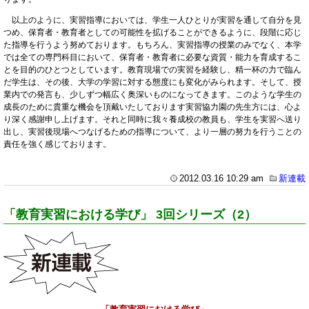
以上のように、実習指導においては、学生一人ひとりが実習を通して自分を見
つめ、保育者・教育者としての可能性を拡げることができるように、段階に応じ
た指導を行うよう努めております。もちろん、実習指導の授業のみでなく、本学
では全ての専門科目において、保育者・教育者に必要な資質・能力を育成するこ
とを目的のひとつとしています。教育現場での実習を経験し、精一杯の力で臨ん
だ学生は、その後、大学の学習に対する態度にも変化がみられます。そして、授
業内での発言も、少しずつ幅広く奥深いものになってきます。このような学生の
成長のために貴重な機会を頂戴いたしております実習協力園の先生方には、心よ
り深く感謝申し上げます。それと同時に我々養成校の教員も、学生を実習へ送り
出し、実習後現場へつなげるための指導について、より一層の努力を行うことの
責任を強く感じております。
2012.03.16 10:29 am
新連載
「教育実習における学び」 3回シリーズ（2）