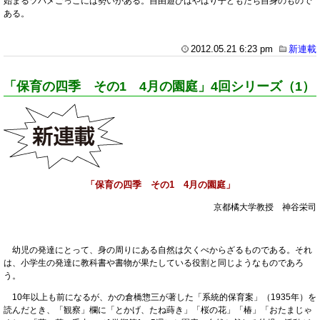
始まるツバメごっこには勢いがある。自由遊びはやはり子どもたち自身のもので
ある。
2012.05.21 6:23 pm
新連載
「保育の四季 その1 4月の園庭」4回シリーズ（1）
「保育の四季 その1 4月の園庭」
京都橘大学教授 神谷栄司
幼児の発達にとって、身の周りにある自然は欠くべからざるものである。それ
は、小学生の発達に教科書や書物が果たしている役割と同じようなものであろ
う。
10年以上も前になるが、かの倉橋惣三が著した「系統的保育案」（1935年）を
読んだとき、「観察」欄に「とかげ、たね蒔き」「桜の花」「椿」「おたまじゃ