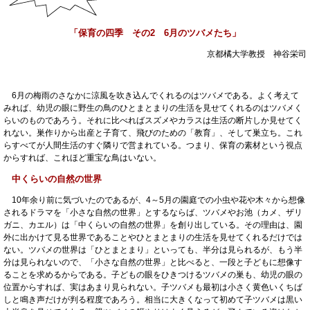
「保育の四季 その2 6月のツバメたち」
京都橘大学教授 神谷栄司
6月の梅雨のさなかに涼風を吹き込んでくれるのはツバメである。よく考えて
みれば、幼児の眼に野生の鳥のひとまとまりの生活を見せてくれるのはツバメく
らいのものであろう。それに比べればスズメやカラスは生活の断片しか見せてく
れない。巣作りから出産と子育て、飛びのための「教育」、そして巣立ち。これ
らすべてが人間生活のすぐ隣りで営まれている。つまり、保育の素材という視点
からすれば、これほど重宝な鳥はいない。
中くらいの自然の世界
10年余り前に気づいたのであるが、4～5月の園庭での小虫や花や木々から想像
されるドラマを「小さな自然の世界」とするならば、ツバメやお池（カメ、ザリ
ガニ、カエル）は「中くらいの自然の世界」を創り出している。その理由は、園
外に出かけて見る世界であることやひとまとまりの生活を見せてくれるだけでは
ない。ツバメの世界は「ひとまとまり」といっても、半分は見られるが、もう半
分は見られないので、「小さな自然の世界」と比べると、一段と子どもに想像す
ることを求めるからである。子どもの眼をひきつけるツバメの巣も、幼児の眼の
位置からすれば、実はあまり見られない。子ツバメも最初は小さく黄色いくちば
しと鳴き声だけが判る程度であろう。相当に大きくなって初めて子ツバメは黒い