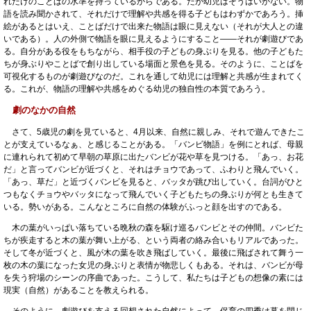
れだけのことばの水準を持っているからである。だが幼児はそうはいかない。物
語を読み聞かされて、それだけで理解や共感を得る子どもはわずかであろう。挿
絵があるとはいえ、ことばだけで出来た物語は眼に見えない（それが大人との違
いである）。人の外側で物語を眼に見えるようにすること――それが劇遊びであ
る。自分がある役をもちながら、相手役の子どもの身ぶりを見る。他の子どもた
ちが身ぶりやことばで創り出している場面と景色を見る。そのように、ことばを
可視化するものが劇遊びなのだ。これを通して幼児には理解と共感が生まれてく
る。これが、物語の理解や共感をめぐる幼児の独自性の本質であろう。
劇のなかの自然
さて、5歳児の劇を見ていると、4月以来、自然に親しみ、それで遊んできたこ
とが支えているなぁ、と感じることがある。「バンビ物語」を例にとれば、母親
に連れられて初めて早朝の草原に出たバンビが花や草を見つける。「あっ、お花
だ」と言ってバンビが近づくと、それはチョウであって、ふわりと飛んでいく。
「あっ、草だ」と近づくバンビを見ると、バッタが跳び出していく。台詞がひと
つもなくチョウやバッタになって飛んでいく子どもたちの身ぶりが何とも生きて
いる。勢いがある。こんなところに自然の体験がふっと顔を出すのである。
木の葉がいっぱい落ちている晩秋の森を駆け巡るバンビとその仲間。バンビた
ちが疾走すると木の葉が舞い上がる、という両者の絡み合いもリアルであった。
そして冬が近づくと、風が木の葉を吹き飛ばしていく。最後に飛ばされて舞う一
枚の木の葉になった女児の身ぶりと表情が物悲しくもある。それは、バンビが母
を失う狩場のシーンの序曲であった。こうして、私たちは子どもの想像の素には
現実（自然）があることを教えられる。
そのように、劇遊びを支える回想された自然によって、保育の四季は幕を閉じ