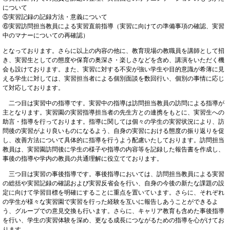
について
⑤実習記録の記録方法・意義について
⑥実習訪問担当教員による実習直前指導（実習に向けての準備事項の確認、実習
中のマナーについての再確認）
となっております。さらに以上の内容の他に、教育現場の教職員を講師として招
き、実習生としての態度や保育の奥深さ・楽しさなどを含め、講演をいただく機
会も設けております。また、実習に対する不安が強い学生や目的意識が希薄に見
える学生に対しては、実習担当者による個別面談を数回行い、個別の事情に応じ
て対応しております。
二つ目は実習中の指導です。実習中の指導は訪問担当教員の訪問による指導が
主となります。実習園の実習指導担当者の先生方との連携をもとに、実習生への
助言・指導を行っております。指導に関しては個々の学生の実習状況により、訪
問後の実習がより良いものになるよう、自身の実習における態度の振り返りを促
し、改善方法について具体的に指導を行うよう配慮いたしております。訪問担当
教員は、実習園訪問後に学生の様子や指導の内容等を記録した報告書を作成し、
事後の指導や学内の教員の共通理解に役立てております。
三つ目は実習の事後指導です。事後指導においては、訪問担当教員による実習
の総括や実習記録の確認および実習反省会を行い、自身の今後の新たな課題の設
定に向けて学習目標を明確にすることに重点を置いています。さらに、それぞれ
の学生が様々な実習園で実習を行った経験を互いに報告しあうことができるよ
う、グループでの意見交換も行います。さらに、キャリア教育も含めた事後指導
を行い、学生の実習体験を深め、更なる成長につながるための指導を心がけてお
ります。