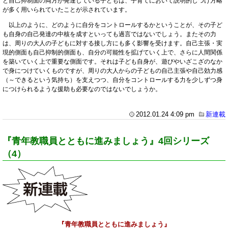
と自己抑制面の両方が発達している子どもは、子育てにおいて説明的しつけ方略
が多く用いられていたことが示されています。
以上のように、どのように自分をコントロールするかということが、その子ど
も自身の自己発達の中核を成すといっても過言ではないでしょう。またその力
は、周りの大人の子どもに対する接し方にも多く影響を受けます。自己主張・実
現的側面も自己抑制的側面も、自分の可能性を拡げていく上で、さらに人間関係
を築いていく上で重要な側面です。それは子ども自身が、遊びやいざこざのなか
で身につけていくものですが、周りの大人からの子どもの自己主張や自己効力感
（～できるという気持ち）を支えつつ、自分をコントロールする力を少しずつ身
につけられるような援助も必要なのではないでしょうか。
2012.01.24 4:09 pm
新連載
『青年教職員とともに進みましょう』4回シリーズ
（4）
『青年教職員とともに進みましょう』