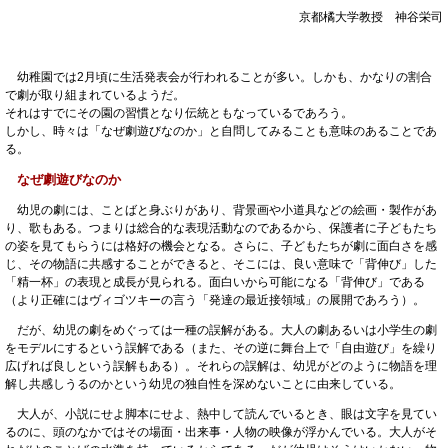
京都橘大学教授 神谷栄司
幼稚園では2月頃に生活発表会が行われることが多い。しかも、かなりの割合
で劇が取り組まれているようだ。
それはすでにその園の習慣となり伝統ともなっているであろう。
しかし、時々は「なぜ劇遊びなのか」と自問してみることも意味のあることであ
る。
なぜ劇遊びなのか
幼児の劇には、ことばと身ぶりがあり、背景画や小道具などの絵画・製作があ
り、歌もある。つまりは総合的な表現活動なのであるから、保護者に子どもたち
の姿を見てもらうには格好の機会となる。さらに、子どもたちが劇に面白さを感
じ、その物語に共感することができると、そこには、良い意味で「背伸び」した
「精一杯」の表現と成長が見られる。面白いから可能になる「背伸び」である
（より正確にはヴィゴツキーの言う「発達の最近接領域」の展開であろう）。
だが、幼児の劇をめぐっては一種の誤解がある。大人の劇あるいは小学生の劇
をモデルにするという誤解である（また、その逆に舞台上で「自由遊び」を繰り
広げれば良しという誤解もある）。それらの誤解は、幼児がどのように物語を理
解し共感しうるのかという幼児の独自性を深めないことに由来している。
大人が、小説にせよ脚本にせよ、熱中して読んでいるとき、眼は文字を見てい
るのに、頭のなかではその場面・出来事・人物の映像が浮かんでいる。大人がそ