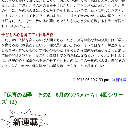
んにそっとかけてあげた。ところが、あたりを探しても、先ほどの木の葉が一番
良く思え、何度も、その木の葉を手にしたり、カマキリさんに返したりした。そ
のうちに、その木の葉によく似た木の葉を見つけたので、新たに見つけた方をカ
マキリさんにかけてあげた。そのようにして持って来たのがこの木の葉だ、とい
う紹介だった。その一枚の木の葉にカマキリさんとボクの心温まるドラマが隠さ
れていたのである。
子どもの心を育ててくれる自然
たしかに人間を育てるのは人間である。だが、教育熱心な大学教員には「学生
を育てるのは教員だ」という一種の思い違いがある。そうではなく、学生をもっ
とも奥深く育てるものは学問そのものだ（そのとき落語家が高座からふっと消え
て噺の登場人物と化すがごとく教員も姿を消さねばなるまい）。それと同じよう
に、幼児の心を深部から発達させてくれるものは、この一枚の木の葉、自然その
ものではないのか。僕は園からの帰り道、そんなことを考えていた。
2012.06.20 2:39 pm
新連載
「保育の四季 その2 6月のツバメたち」4回シリー
ズ（2）