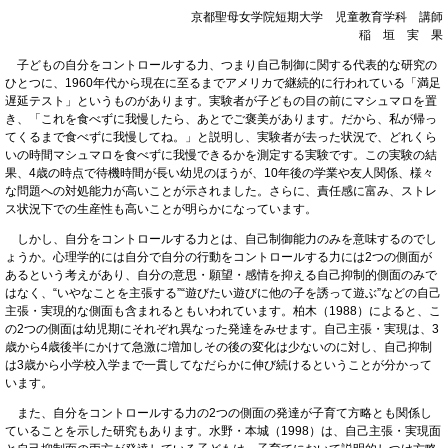
京都聖母女学院短期大学 児童教育学科 講師
稲 垣 実 果
子どもの自分をコントロールする力、つまり自己制御に関する代表的な研究の
ひとつに、1960年代から現在に至るまでアメリカで継続的に行われている「満足
遅延テスト」というものがあります。実験者が子どもの目の前にマシュマロを置
き、「これを食べずに我慢したら、あとでご褒美があります。だから、私が帰っ
てくるまで食べずに我慢してね。」と説明し、実験者が去った状況で、どれくら
いの時間マシュマロを食べずに我慢できるかを測定する実験です。この実験の結
果、4歳の時点で待機時間が長い幼児のほうが、10年後の学業や友人関係、様々
な問題への対処能力が高いことが示されました。さらに、責任感に富み、ストレ
ス状況下での生産性も高いことが明らかになっています。
しかし、自分をコントロールする力とは、自己制御能力のみを意味するのでし
ょうか。心理学的には自分で自分の行動をコントロールする力には2つの側面が
あるという考えがあり、自分の意思・願望・感情を抑える自己抑制的側面のみで
はなく、“いやなことを主張する”“遊びたい遊びに他の子を誘って遊ぶ”などの自己
主張・実現的な側面も含まれるともいわれています。柏木（1988）によると、こ
の2つの側面は幼児期にそれぞれ異なった発達をみせます。自己主張・実現は、3
歳から4歳後半にかけて急激に増加しその後の変化は少ないのに対し、自己抑制
は3歳から小学校入学まで一貫してなだらかに伸び続けるということが分かって
います。
また、自分をコントロールする力の2つの側面の発達が子育て方略とも関係し
ていることを示した研究もあります。水野・本城（1998）は、自己主張・実現面