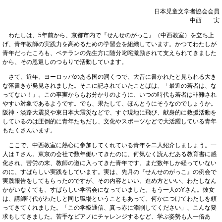
日本児童文学者協会会員
中西 実
わたしは、5年前から、京都市内で『せんせのがっこ』（中西教室）を立ち上
げ、青年教師の実践力を高めるための学習会を組織しています。かつてわたしが
青年だったころも、ベテランの先生方に随分叱咤激励されて支えられてきました
から、その恩返しのつもりで活動しています。
さて、近年、ヨーロッパのある国の洞くつで、大昔に書かれたと見られる大き
な落書きが発見されました。そこに記されていたことばは、「最近の若者は、な
ってない！」。この事実からもお分かりのように、いつの時代も若者は非難され
やすい対象であるようです。でも、果たして、ほんとうにそうなのでしょうか。
阪神・淡路大震災や東日本大震災などで、すぐ現地に飛び、献身的に救援活動を
しているのは圧倒的に青年たちだし、文化やスポーツなどで大活躍している青年
もたくさんいます。
ここで、中西教室に熱心に参加してくれている青年を二人紹介しましょう。一
人はＴさん。東京の会社で数年働いてきたのに、何気なく読んだある教育書に感
化され、苦労の末、教師の道に入ってきた青年です。まだ数年しか経っていない
のに、すばらしい実践をしています。実は、先月の『せんせのがっこ』の例会で
実践報告をしてもらったのですが、その内容といい、進め方といい、わたしなん
かがいなくても、すばらしい学習会になっていました。もう一人のYさん。彼女
は、講師時代がわたしと同じ職場ということもあって、何かにつけてわたしを頼
ってきてくれました。「この学級通信、真っ赤に添削してください」、こんな要
求もしてきました。苦手なピアノにチャレンジするなど、学ぶ姿勢も人一倍あ