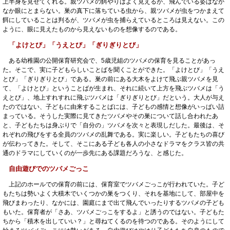
上半身を見せてくれる。親ツバメの餌やりはよく見えるが、飛んでいる姿はなか
なか眼にとまらない。巣の真下に落ちている虫から、親ツバメが虫をつかまえて
餌にしていることは判るが、ツバメが虫を捕らえているところは見えない。この
ように、眼に見えたものから見えないものを想像するのである。
「よけとび」「うえとび」「ぎりぎりとび」
ある幼稚園の公開保育研究会で、5歳児組のツバメの保育を見ることがあっ
た。そこで、実に子どもらしいことばを聞くことができた。「よけとび」「うえ
とび」「ぎりぎりとび」である。巣の前にある大木をよけて飛ぶ親ツバメを見
て、「よけとび」ということばが生まれ、それに続いて上方を飛ぶツバメは「う
えとび」、地上すれすれに飛ぶツバメは「ぎりぎりとび」だという。大人が与え
たのではない、子どもに由来することばには、子どもの感情と想像がいっぱい詰
まっている。そうした実際に見てきたツバメやその巣について話し合われたあ
と、子どもたちは身ぶりで「自分の」ツバメを次々と表現しだした。最後は、そ
れぞれの飛びをする全員のツバメの乱舞である。実に楽しい。子どもたちの喜び
が伝わってきた。そして、そこにある子ども各人の小さなドラマをクラス皆の共
通のドラマにしていくのが一歩先にある課題だろうな、と感じた。
自由遊びでのツバメごっこ
上記のホールでの保育の前には、保育室でツバメごっこが行われていた。子ど
もたちは勢いよく大積木でいくつかの巣をつくり、それを基地にして、部屋中を
飛びまわったり、なかには、園庭にまで出て飛んでいったりするツバメの子ども
もいた。保育者が「さあ、ツバメごっこをするよ」と誘うのではない。子どもた
ちから「積木を出していい？」と尋ねてくるのを待つのである。そのようにして