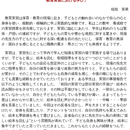
「教育実習における学び」
稲垣 実果
教育実習は保育・教育の現場に赴き、子どもとの触れ合いのなかで自らの心と
身体を使い、能動的・積極的に学ぶ実践的な体験です。私はこの数年、養成校で
の実習授業を担当致しております。実習に臨むにあたり、学生は初めのうちは緊
張・戸惑いの連続ですが、子どもたちの育ちや豊かな発想に対する驚きや、現場
の先生方の子どもたちに対する深い配慮を目の当たりにし、保育・教育の奥深
さ・面白さを感じるとともに職務の重さ・尊さについても体感するようです。
実習は、実習生にとって学内で学んだ知識を実習の場で実践する場ではありま
すが、子どもと遊ぶ、絵本を読む、歌唱指導をするなど一つひとつのことがうま
くいかず、子どもたちの反応も想定外のことばかりです。しかし、現場の先生方
のご指導を受け、自分の保育を振り返り改善の努力を行うと、子どもたちの反応
が変わり、そのことでわずかながらも自身の成長を感じ、今後の糧になるという
とても貴重な経験をさせていただいております。ある学生は、実習の事後報告で
以下のように報告してくれました。「前回の実習では部分実習の手遊び・絵本の
読み聞かせをさせていただき、その時は手遊びをしているとき、一部分しかみら
れていなかったり、自分と子どもたちのしている手遊びが違い、止まってもう一
度はじめからやり直したり、絵本を読む声が小さかったり・・・中略・・・季節
感を見落としていました。今回はその反省を活かし、声を大きくすることを心が
けたり、全体を見渡したり、アクセントをつけたり、自分の気持ちを変えてみた
り、絵本も季節感を考えて選びました。反省会のときに先生方から私の表情に“楽
しい絵本を読むよ”という雰囲気が表れていて、子ども自身も興味が沸き、絵本に
集中できていたと言っていただきました。これからもたくさんの経験をつんで、