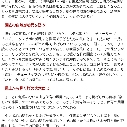
くし」「藤の花、毛虫」（1学期第1～5週）と園庭の自然と戯れる幼児の活動が
挙げられていた。昔も今も幼児は身近な自然が大好きなんだ、と嬉しくなった。
もっとも倉橋には、幼児が接する自然を、彼の保育理論の中心である「誘導保
育」の主題にのせていくという構想力はなかったのであるが。
園庭の自然が幼児を誘う
旧知の保育者の4月の記録を読んでみた。「桜の花びら」「チューリップ」
「ハチ」「タンポポの綿毛」と園庭で子どもたちの眼にとまったものが、一見す
ると脈絡もなく、2～3日づつ取り上げられている（小さな主題）。しかし、よく
読んでみるとそれぞれにつながりがある。桜吹雪が眼にとまった。その花びらが
チューリップのなかに入っていた。ちょっと暖かな日に園庭にハチが飛んでき
た。そのうちに園庭のすみに咲くタンポポに綿帽子ができていて、そこにもハチ
がやってきた。すべてが実際に子どもが見たことである。設定保育では、見てき
たことを話しあったり身ぶりで表現したりし、その日に見たものの歌を教えたり
（3曲）、チューリップのちぎり絵や桜の木、タンポポの絵画・製作をしたりし
ている。タンポポの綿毛については絵本も読んでいる。
屋上から見た桜の大木には
まことに無理のない自由な保育の展開である。4月によく掲げられる目標「楽
しい幼稚園」の一つの姿であろう。ところが、記録を読みすすむと、保育の展開
はそのような位置づけだけではなかったのである。
タンポポの綿毛をとりあげた最後の日に、保育者は子どもたちを屋上に誘い、
そこから皆でタンポポの綿毛を飛ばした。その屋上からは桜の大木が目と鼻の距
離にある。その日の記録を引用しておこう。