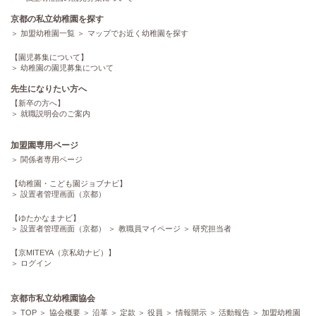
京都の私立幼稚園を探す
加盟幼稚園一覧
マップでお近く幼稚園を探す
【園児募集について】
幼稚園の園児募集について
先生になりたい方へ
【新卒の方へ】
就職説明会のご案内
加盟園専用ページ
関係者専用ページ
【幼稚園・こども園ジョブナビ】
設置者管理画面（京都）
【ゆたかなまナビ】
設置者管理画面（京都）
教職員マイページ
研究担当者
【京MITEYA（京私幼ナビ）】
ログイン
京都市私立幼稚園協会
TOP
協会概要
沿革
定款
役員
情報開示
活動報告
加盟幼稚園