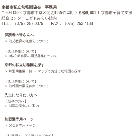
京都市私立幼稚園協会 事務局
〒604-0883 京都市中京区間之町通竹屋町下る楠町601-1 京都市子育て支援
総合センターこどもみらい館内
TEL：（075）257-0375 FAX：（075）253-4188
保護者の皆さんへ
幼児教育の無償化について
【園児募集について】
<
私立幼稚園の園児募集について
京都の私立幼稚園を探す
加盟幼稚園一覧
マップでお近く幼稚園を探す
【園児募集について】
幼稚園の園児募集について
先生になりたい方へ
【新卒の方へ】
就職説明会のご案内
加盟園専用ページ
関係者専用ページ
【幼稚園・こども園ジョブナビ】