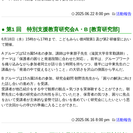
2025.06.22 8:00 pm
活動報告
● 第1 回 特別支援教育研究会A・B [教育研究部]
6月18日（水）15時から17時まで、こどもみらい館4階第1 及び第2 研修室におい
て開催。
A グループは52カ園54名の参加。講師は中東朋子先生（滋賀大学非常勤講師）。
テーマは「保護者の困りと発達段階に合わせた対応」。前半は、グループワーク
を織り込みながら参加者同士が語り合う時間を持ちつつ、後半には中東先生のご
講義から「発達の中で捉えるということ」の大切さを沢山の側面から学んだ。
B グループは15カ園16名の参加。研究会顧問 朝野浩先生から「困りの解決に向け
た話し合いの進め方」を受講。
受講者が他己紹介をする中で観察の観点＝気づきを実体験することができた。朝
野先生に今後の研究会の方向性を示していただき、保育者の気づき、困りに焦点
をおいて受講者が主体的な姿勢で話し合いを進めていく研究会にしたいという思
いで次回からの学びの準備に入ることができた。
2025.06.16 8:00 pm
活動報告