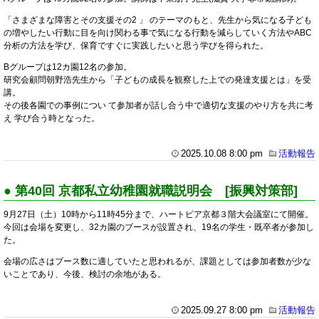
「さまざまな障害とその支援その2 」 のテーマのもと、先生から気になる子ども
の増やしたい行動に目を向け関わる事で気になる行動を減らしていく方法やABC
分析の方法を学び、保育ですぐに実践したいと思う学びを得られた。
Bグループは12カ園12名の参加。
研究会顧問朝野浩先生から「子どもの成長を観察した上での発達支援とは」を受
講。
その後各園での事例につい て参加者が話し合う中で適切な支援のやり方を共に考
え 学び合う時となった。
2025.10.08 8:00 pm
活動報告
● 第40回 京都私立幼稚園就職説明会 [振興対策部]
9月27日（土）10時から11時45分まで、ハートピア京都３階大会議室にて開催。
今回は会場を変更し、32カ園のブースが設置され、19名の学生・既卒者が参加し
た。
会場の広さはブース数に適していたと思われるが、課題としては参加者数が少な
いことであり、今後、検討の余地がある。
2025.09.27 8:00 pm
活動報告