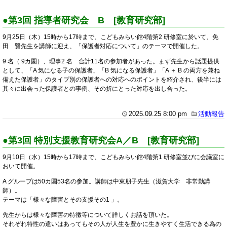
●第3回 指導者研究会 B [教育研究部]
9月25日（木）15時から17時まで、こどもみらい館4階第2 研修室に於いて、免
田 賢先生を講師に迎え、「保護者対応について」のテーマで開催した。
9 名（ 9カ園）、理事2 名 合計11名の参加者があった。まず先生から話題提供
として、「A 気になる子の保護者」「B 気になる保護者」「A ＋ B の両方を兼ね
備えた保護者」のタイプ別の保護者への対応へのポイントを紹介され、後半には
其々に出会った保護者との事例、その折にとった対応を出し合った。
2025.09.25 8:00 pm
活動報告
●第3回 特別支援教育研究会A／B [教育研究部]
9月10日（水）15時から17時まで、こどもみらい館4階第1 研修室並びに会議室に
おいて開催。
A グループは50カ園53名の参加。講師は中東朋子先生（滋賀大学 非常勤講
師）。
テーマは「様々な障害とその支援その1 」。
先生からは様々な障害の特徴等について詳しくお話を頂いた。
それぞれ特性の違いはあってもその人が人生を豊かに生きやすく生活できる為の