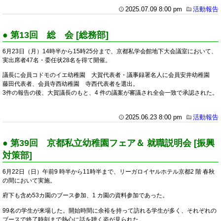
2025.07.09 8:00 pm
活動報告
● 第13回 総 会 [総務部]
6月23日（月）14時半から15時25分まで、京都私学会館地下大会議室において、
実出席者47名・委任状28名を得て開催。
議長に会員コドモのイエ幼稚園 大賀代表者・議事録署名人に会員安井幼稚園
藤田代表者、会員寺西幼稚園 寺西代表者を選出。
3件の報告の後、大賀議長のもと、4 件の議案が審議され全会一致で承認された。
2025.06.23 8:00 pm
活動報告
● 第39回 京都私立幼稚園フェア＆ 就職説明会 [振興
対策部]
6月22日（日）午前9 時半から11時半まで、リーガロイヤルホテル京都2 階 春秋
の間において実施。
府下も含め53カ園のブース参加、1 カ園の資料参加であった。
99名の学生が来場した。開始時間に余裕を持って訪れる学生が多く、それぞれの
ブースで終了時刻まで熱心に話を聴く姿が見られた。