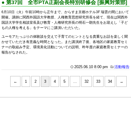
● 第37回 全市PTA正副会長特別研修会 [振興対策部]
6月10日（火）午前10時から正午まで、からすま京都ホテル3F 瑞雲の間において
開催。講師に関西外国語大学教授、人権教育思想研究所長を経て、現在は関西外
国語大学学生相談室長及び教育・人権研究所長の明石一朗先生をお迎えし「子ど
もの人権を考える」をテーマにご講演いただいた。
ユーモアたっぷりの体験談を交えて子育てのヒントとなる貴重なお話を楽しく聞
かせていただき有意義な時間となった。また講演終了後、各地区の家庭教育セミ
ナーの取組み予定、環境美化活動についての説明、昨年度の家庭教育セミナーの
報告がなされた。
2025.06.10 8:00 pm
活動報告
←
1
2
3
4
5
…
32
33
34
→