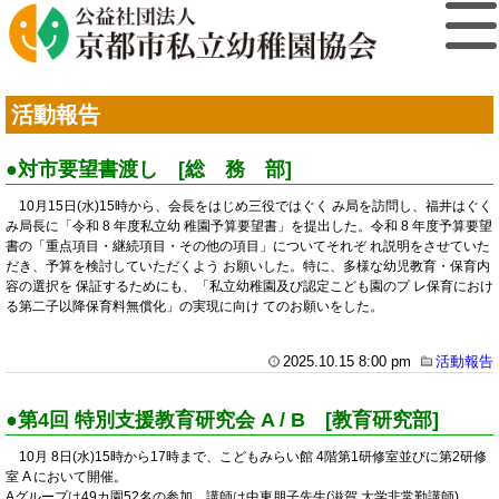
活動報告
●対市要望書渡し [総 務 部]
10月15日(水)15時から、会長をはじめ三役ではぐく み局を訪問し、福井はぐく
み局長に「令和 8 年度私立幼 稚園予算要望書」を提出した。令和 8 年度予算要望
書の「重点項目・継続項目・その他の項目」についてそれぞ れ説明をさせていた
だき、予算を検討していただくよう お願いした。特に、多様な幼児教育・保育内
容の選択を 保証するためにも、「私立幼稚園及び認定こども園のプ レ保育におけ
る第二子以降保育料無償化」の実現に向け てのお願いをした。
2025.10.15 8:00 pm
活動報告
●第4回 特別支援教育研究会 A / B [教育研究部]
10月 8日(水)15時から17時まで、こどもみらい館 4階第1研修室並びに第2研修
室 A において開催。
Aグループは49カ園52名の参加。講師は中東朋子先生(滋賀 大学非常勤講師)。