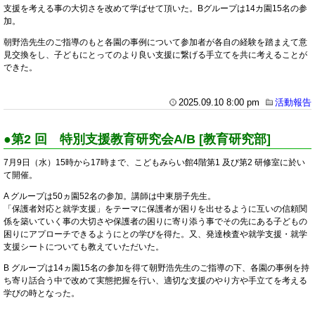
支援を考える事の大切さを改めて学ばせて頂いた。Bグループは14カ園15名の参
加。
朝野浩先生のご指導のもと各園の事例について参加者が各自の経験を踏まえて意
見交換をし、子どもにとってのより良い支援に繋げる手立てを共に考えることが
できた。
2025.09.10 8:00 pm
活動報告
●第2 回 特別支援教育研究会A/B [教育研究部]
7月9日（水）15時から17時まで、こどもみらい館4階第1 及び第2 研修室に於い
て開催。
A グループは50ヵ園52名の参加。講師は中東朋子先生。
「保護者対応と就学支援」をテーマに保護者が困りを出せるように互いの信頼関
係を築いていく事の大切さや保護者の困りに寄り添う事でその先にある子どもの
困りにアプローチできるようにとの学びを得た。又、発達検査や就学支援・就学
支援シートについても教えていただいた。
B グループは14ヵ園15名の参加を得て朝野浩先生のご指導の下、各園の事例を持
ち寄り話合う中で改めて実態把握を行い、適切な支援のやり方や手立てを考える
学びの時となった。